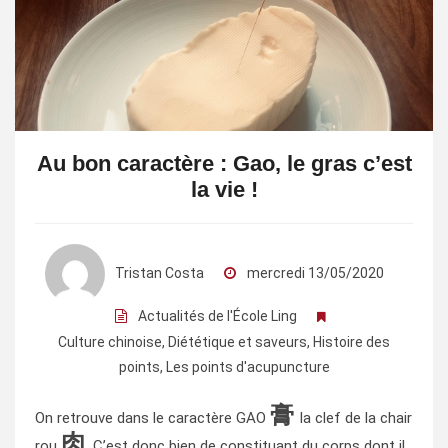
Au bon caractère : Gao, le gras c’est
la vie !
Tristan Costa
mercredi 13/05/2020
Actualités de l'École Ling
Culture chinoise
,
Diététique et saveurs
,
Histoire des
points
,
Les points d'acupuncture
膏
On retrouve dans le caractère GAO
la clef de la chair
肉
rou
.
C’est donc bien de constituant du corps dont il