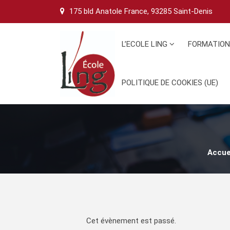
Skip
175 bld Anatole France, 93285 Saint-Denis
to
content
L’ECOLE LING
FORMATIO
POLITIQUE DE COOKIES (UE)
Accue
Cet évènement est passé.