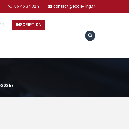
06 45 34 32 91
contact@ecole-ling.fr
CT
INSCRIPTION
-2025)