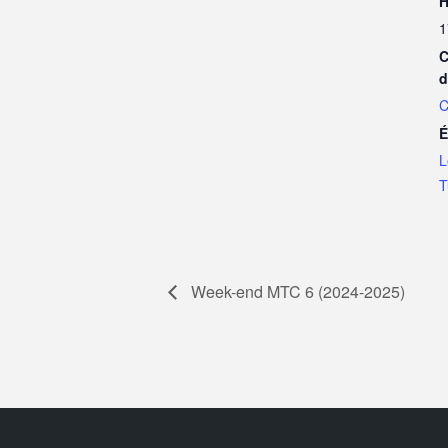
H
1
C
d
C
É
L
T
Week-end MTC 6 (2024-2025)