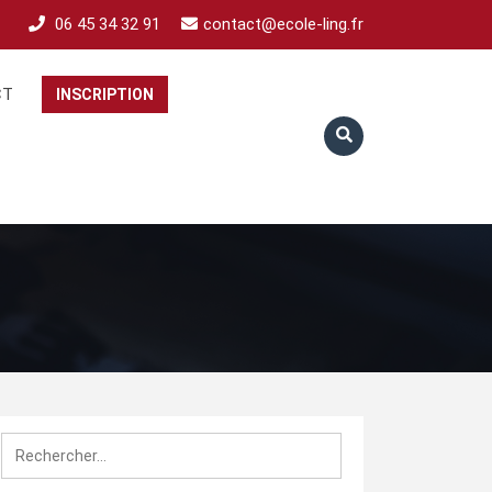
06 45 34 32 91
contact@ecole-ling.fr
CT
INSCRIPTION
Rechercher :