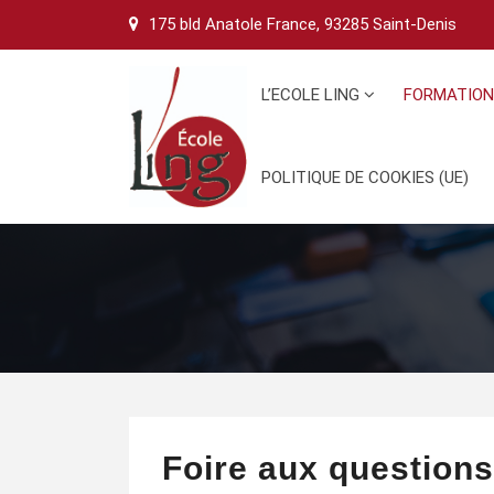
Skip
175 bld Anatole France, 93285 Saint-Denis
to
content
L’ECOLE LING
FORMATIO
POLITIQUE DE COOKIES (UE)
Foire aux questions