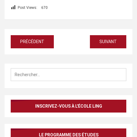
Post Views:
670
Navigation
PRÉCÉDENT
SUIVANT
de
l’article
Rechercher :
INSCRIVEZ-VOUS À L'ÉCOLE LING
LE PROGRAMME DES ÉTUDES