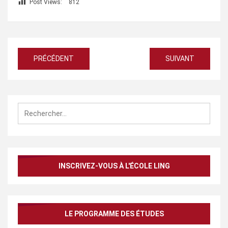
Post Views:
812
Navigation
PRÉCÉDENT
SUIVANT
de
l’article
Rechercher :
INSCRIVEZ-VOUS À L'ÉCOLE LING
LE PROGRAMME DES ÉTUDES