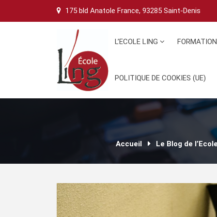
Skip
175 bld Anatole France, 93285 Saint-Denis
to
content
L’ECOLE LING
FORMATIO
POLITIQUE DE COOKIES (UE)
Accueil
Le Blog de l’Ecol