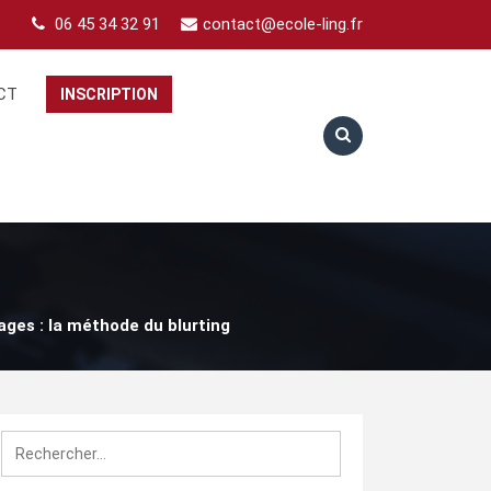
06 45 34 32 91
contact@ecole-ling.fr
CT
INSCRIPTION
ges : la méthode du blurting
Rechercher :