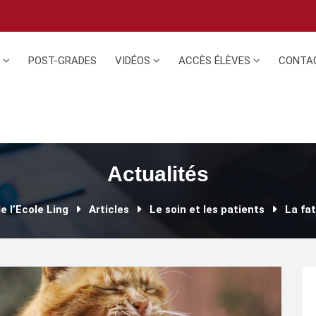
N
POST-GRADES
VIDÉOS
ACCÈS ÉLÈVES
CONTA
Actualités
e l’Ecole Ling
Articles
Le soin et les patients
La fa