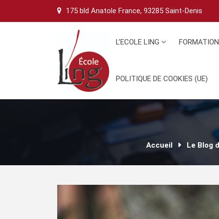
Skip
175 bld Anatole France, 93285 Saint-Denis
to
content
L’ECOLE LING
FORMATIO
POLITIQUE DE COOKIES (UE)
Accueil
Le Blog d