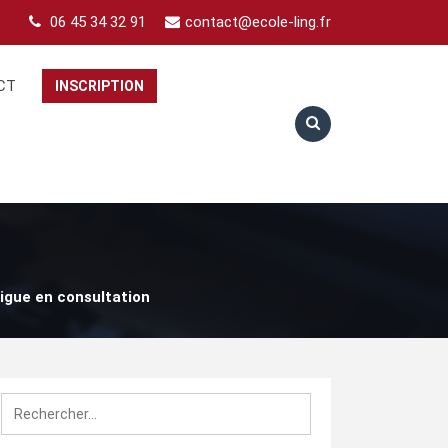
06 45 34 32 91
contact@ecole-ling.fr
CT
INSCRIPTION
tigue en consultation
Rechercher :