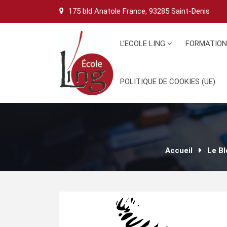
Skip
175 bld Anatole France, 93285 Saint-Denis
to
content
L’ECOLE LING
FORMATIO
POLITIQUE DE COOKIES (UE)
Accueil
Le Bl