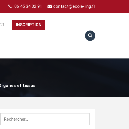
06 45 34 32 91
contact@ecole-ling.fr
CT
INSCRIPTION
Organes et tissus
Rechercher :