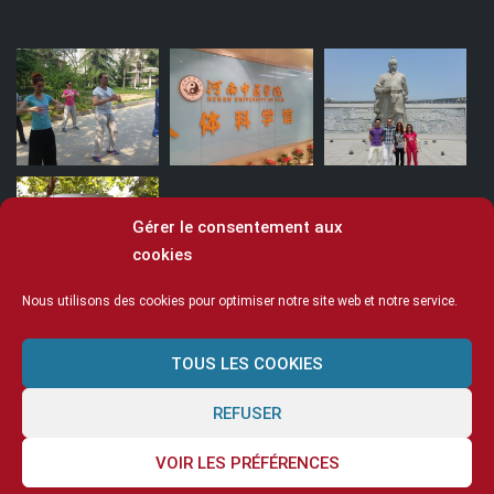
Gérer le consentement aux
cookies
Nous utilisons des cookies pour optimiser notre site web et notre service.
TOUS LES COOKIES
© Ecole Ling 2020
Mentions légales
Cookies
CGV
Espace enseignants
REFUSER
Connectez-vous
VOIR LES PRÉFÉRENCES